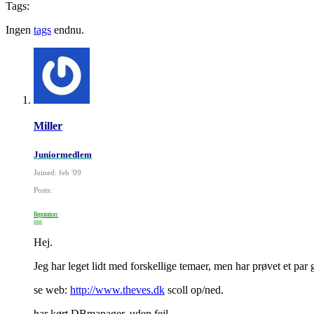
Tags:
Ingen
tags
endnu.
Miller
Juniormedlem
Joined: feb '09
Posts:
Reputation:
Hej.
Jeg har leget lidt med forskellige temaer, men har prøvet et par
se web:
http://www.theves.dk
scoll op/ned.
har kørt DBmanager, uden fejl.