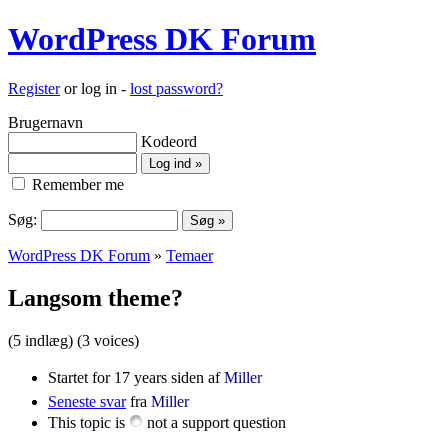
WordPress DK Forum
Register
or log in -
lost password?
Brugernavn
Kodeord
Remember me
Søg:
WordPress DK Forum
»
Temaer
Langsom theme?
(5 indlæg)
(3 voices)
Startet for 17 years siden af
Miller
Seneste svar
fra
Miller
This topic is
not a support question