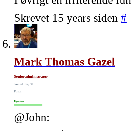
Skrevet 15 years siden
#
Mark Thomas Gazel
Senioradministrator
Joined: maj '06
Posts:
Reputation:
@John: