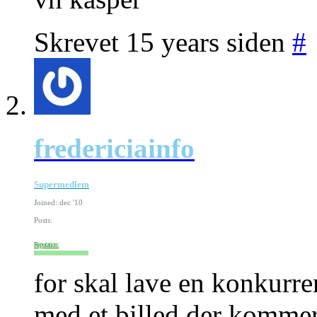
Skrevet 15 years siden
#
fredericiainfo
Supermedlem
Joined: dec '10
Posts:
Reputation:
for skal lave en konkurr
med et billed der komme