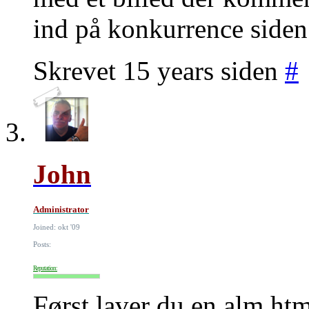
ind på konkurrence siden
Skrevet 15 years siden
#
John
Administrator
Joined: okt '09
Posts:
Reputation:
Først laver du en alm htm