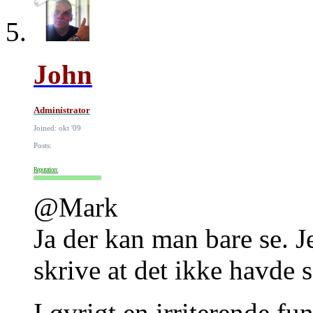
John
Administrator
Joined: okt '09
Posts:
Reputation:
@Mark
Ja der kan man bare se. Je
skrive at det ikke havde 
I øvrigt en irriterende fun