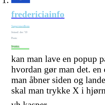
fredericiainfo
Supermedlem
Joined: dec '10
Posts:
Reputation:
kan man lave en popup på 
hvordan gør man det. en 
man åbner siden og lander
skal man trykke X i hjørn
vh kasper