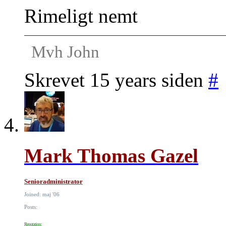
Rimeligt nemt
Mvh John
Skrevet 15 years siden
#
Mark Thomas Gazel
Senioradministrator
Joined: maj '06
Posts:
Reputation: