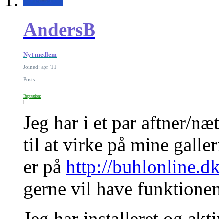
AndersB
Nyt medlem
Joined: apr '11
Posts:
Reputation:
Jeg har i et par aftner/næ
til at virke på mine gall
er på
http://buhlonline.
gerne vil have funktionen 
Jeg har installeret og akt