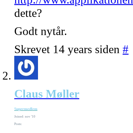
dette?
Godt nytår.
Skrevet 14 years siden
#
Claus Møller
Supermedlem
Joined: nov '10
Posts: