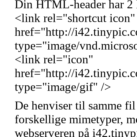
Din HTML-header har 2 he
<link rel="shortcut icon"
href="http://i42.tinypic
type="image/vnd.microso
<link rel="icon"
href="http://i42.tinypic
type="image/gif" />
De henviser til samme fil
forskellige mimetyper, me
webserveren på i42.tinypi