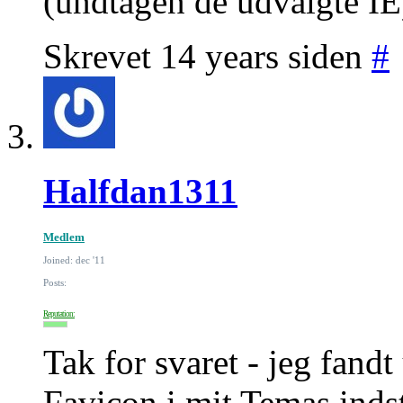
(undtagen de udvalgte IE
Skrevet 14 years siden
#
Halfdan1311
Medlem
Joined: dec '11
Posts:
Reputation:
Tak for svaret - jeg fandt
Favicon i mit Temas indsti