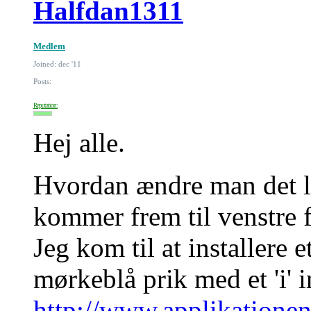
Halfdan1311
Medlem
Joined: dec '11
Posts:
Reputation:
Hej alle.
Hvordan ændre man det l
kommer frem til venstre 
Jeg kom til at installere 
mørkeblå prik med et 'i' i
http://www.applikatione