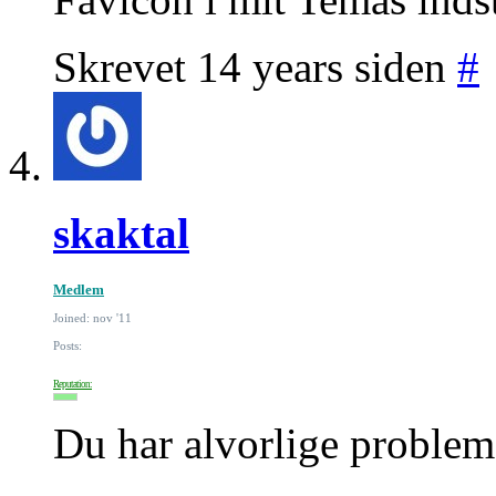
Skrevet 14 years siden
#
skaktal
Medlem
Joined: nov '11
Posts:
Reputation:
Du har alvorlige problem