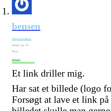
bensen
Supermedlem
Joined: jan '13
Posts:
Reputation:
Et link driller mig.
Har sat et billede (logo f
Forsøgt at lave et link p
billedet skulle man gerne