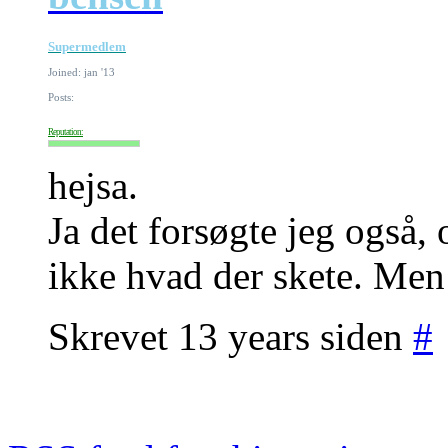
Supermedlem
Joined: jan '13
Posts:
Reputation:
hejsa.
Ja det forsøgte jeg også,
ikke hvad der skete. Men 
Skrevet 13 years siden
#