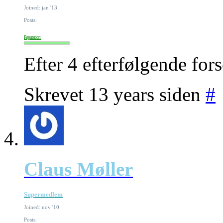
Joined: jan '13
Posts:
Reputation:
Efter 4 efterfølgende fors
Skrevet 13 years siden
#
Claus Møller
Supermedlem
Joined: nov '10
Posts: