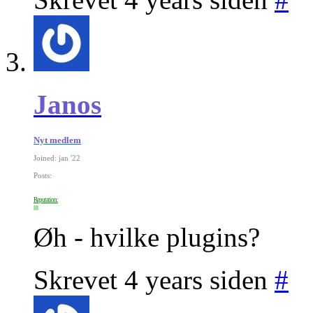
Janos
Nyt medlem
Joined: jan '22
Posts:
Reputation:
Øh - hvilke plugins?
Skrevet 4 years siden
#