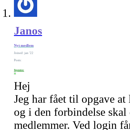
Janos
Nyt medlem
Joined: jan '22
Posts:
Reputation:
Hej
Jeg har fået til opgave a
og i den forbindelse skal
medlemmer. Ved login få