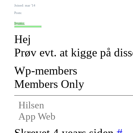
Joined: mar '14
Posts:
Reputation:
Hej
Prøv evt. at kigge på dis
Wp-members
Members Only
Hilsen
App Web
Skrevet 4 years siden
#