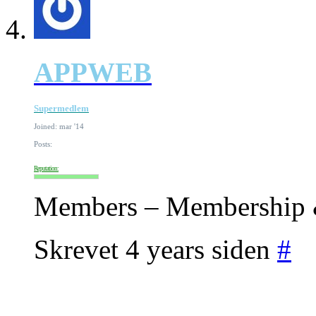
APPWEB
Supermedlem
Joined: mar '14
Posts:
Reputation:
Members – Membership &
Skrevet 4 years siden
#