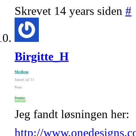
Skrevet 14 years siden
#
Birgitte_H
Medlem
Joined: jul '11
Posts:
Reputation:
Jeg fandt løsningen her:
http://www.onedesigns.c