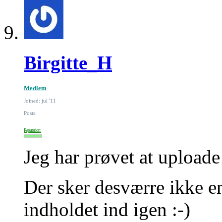
Birgitte_H
Medlem
Joined: jul '11
Posts:
Reputation:
Jeg har prøvet at upload
Der sker desværre ikke en
indholdet ind igen :-)