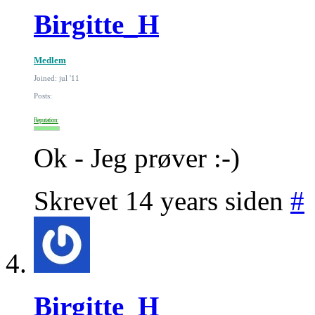
Birgitte_H
Medlem
Joined: jul '11
Posts:
Reputation:
Ok - Jeg prøver :-)
Skrevet 14 years siden
#
Birgitte_H