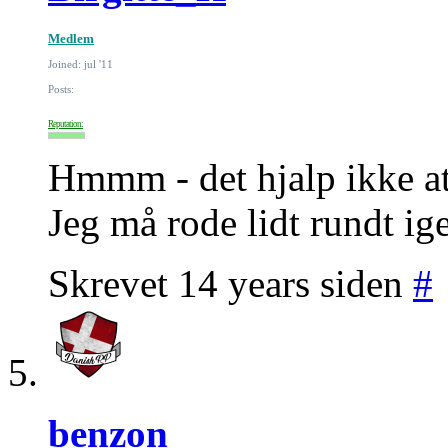
Medlem
Joined: jul '11
Posts:
Reputation:
Hmmm - det hjalp ikke at 
Jeg må rode lidt rundt ige
Skrevet 14 years siden
#
benzon