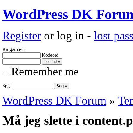
WordPress DK Foru
Register
or log in -
lost pa
Brugernavn
Kodeord
Remember me
Søg:
WordPress DK Forum
»
Te
Må jeg slette i content.