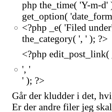
php the_time( 'Y-m-d'
get_option( 'date_forma
<?php _e( 'Filed under'
the_category( ', ' ); ?>
<?php edit_post_link( __
', '
' ); ?>
Går der kludder i det, hv
Er der andre filer jeg ska