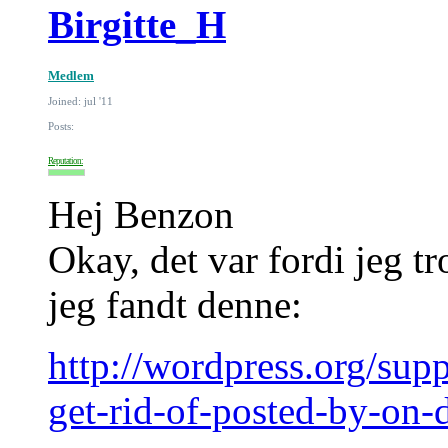
Birgitte_H
Medlem
Joined: jul '11
Posts:
Reputation:
Hej Benzon
Okay, det var fordi jeg tr
jeg fandt denne:
http://wordpress.org/sup
get-rid-of-posted-by-on-d