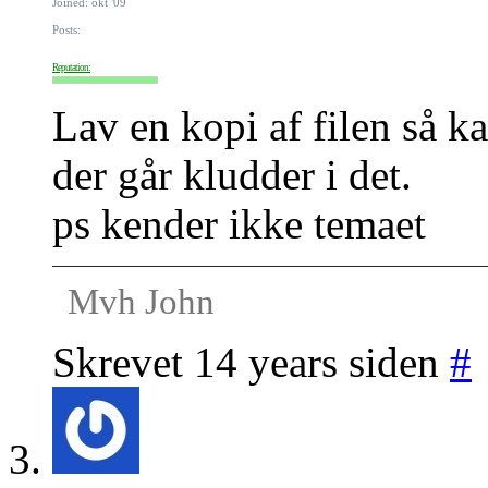
Joined: okt '09
Posts:
Reputation:
Lav en kopi af filen så k
der går kludder i det.
ps kender ikke temaet
Mvh John
Skrevet 14 years siden
#