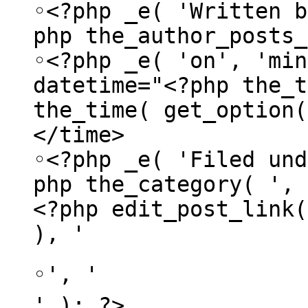
◦<?php _e( 'Written b
php the_author_posts_
◦<?php _e( 'on', 'min
datetime="<?php the_t
the_time( get_option(
</time>
◦<?php _e( 'Filed und
php the_category( ', 
<?php edit_post_link(
), '
◦', '
' ); ?>