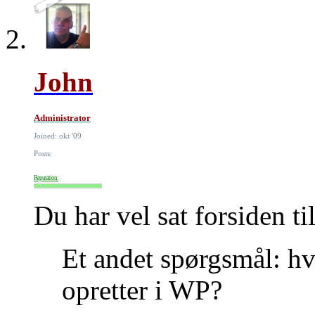
John
Administrator
Joined: okt '09
Posts:
Reputation:
Du har vel sat forsiden ti
Et andet spørgsmål: h
opretter i WP?