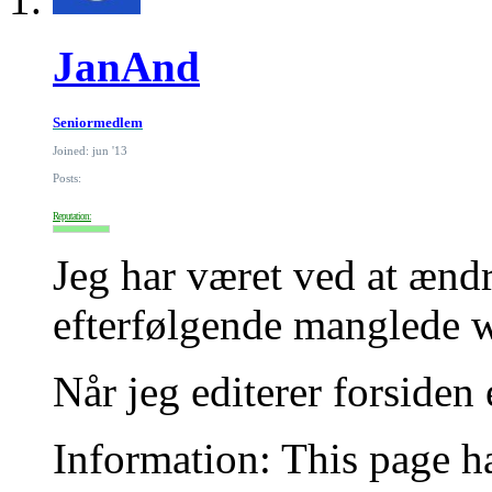
JanAnd
Seniormedlem
Joined: jun '13
Posts:
Reputation:
Jeg har været ved at æn
efterfølgende manglede wi
Når jeg editerer forsiden
Information: This page ha