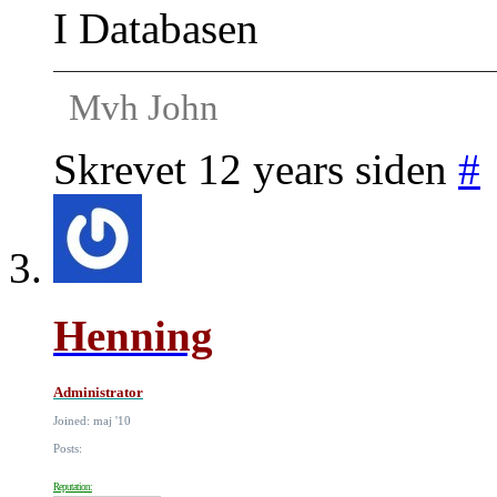
I Databasen
Mvh John
Skrevet 12 years siden
#
Henning
Administrator
Joined: maj '10
Posts:
Reputation: