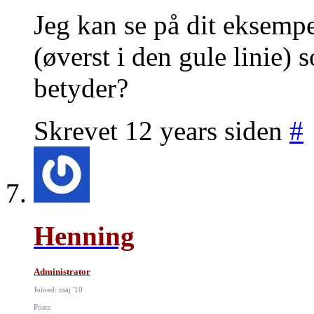
Jeg kan se på dit eksemp
(øverst i den gule linie) 
betyder?
Skrevet 12 years siden
#
Henning
Administrator
Joined: maj '10
Posts: