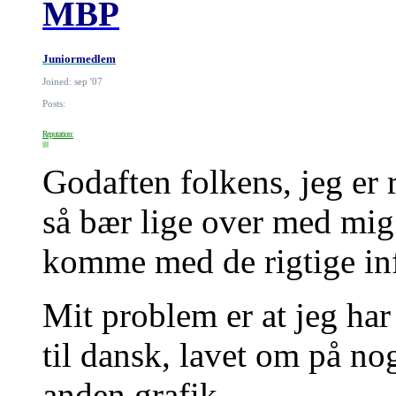
MBP
Juniormedlem
Joined: sep '07
Posts:
Reputation:
Godaften folkens, jeg er 
så bær lige over med mig h
komme med de rigtige in
Mit problem er at jeg har
til dansk, lavet om på noge
anden grafik.