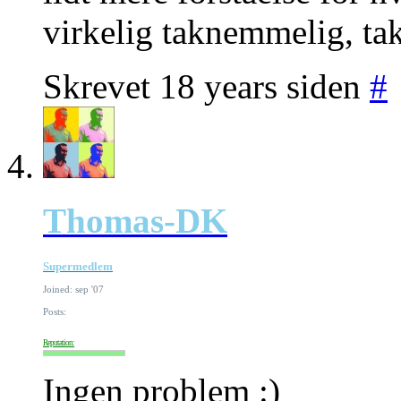
virkelig taknemmelig, tak
Skrevet 18 years siden
#
Thomas-DK
Supermedlem
Joined: sep '07
Posts:
Reputation:
Ingen problem :)