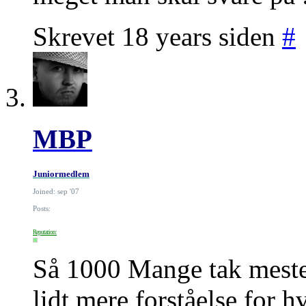
Skrevet 18 years siden
#
MBP
Juniormedlem
Joined: sep '07
Posts:
Reputation:
Så 1000 Mange tak mester,
lidt mere forståelse for h