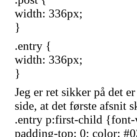
width: 336px;
}
.entry {
width: 336px;
}
Jeg er ret sikker på det e
side, at det første afsnit 
.entry p:first-child {font
padding-top: 0; color: #