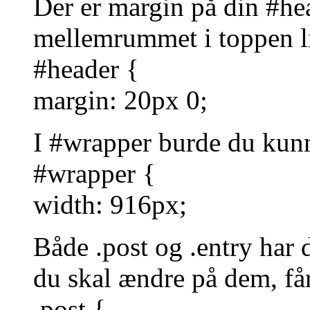
Der er margin på din #he
mellemrummet i toppen l
#header {
margin: 20px 0;
I #wrapper burde du kun
#wrapper {
width: 916px;
Både .post og .entry har 
du skal ændre på dem, får
.post {