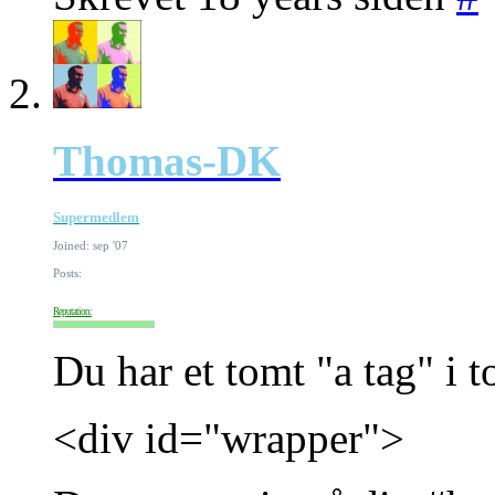
Thomas-DK
Supermedlem
Joined: sep '07
Posts:
Reputation:
Du har et tomt "a tag" i to
<div id="wrapper">