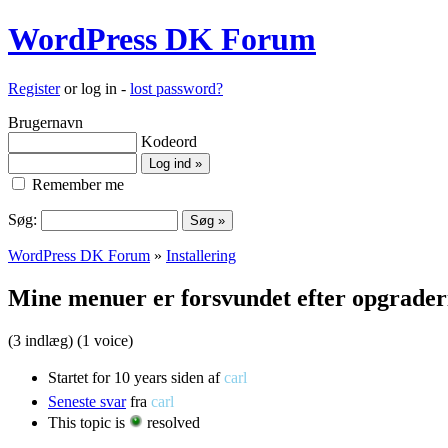
WordPress DK Forum
Register
or log in -
lost password?
Brugernavn
Kodeord
Remember me
Søg:
WordPress DK Forum
»
Installering
Mine menuer er forsvundet efter opgraderi
(3 indlæg)
(1 voice)
Startet for 10 years siden af
carl
Seneste svar
fra
carl
This topic is
resolved