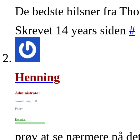
De bedste hilsner fra Th
Skrevet 14 years siden
#
Henning
Administrator
Joined: maj '10
Posts:
Reputation:
prøv at se nærmere på de