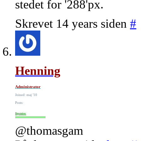
stedet for '288'px.
Skrevet 14 years siden
#
Henning
Administrator
Joined: maj '10
Posts:
Reputation:
@thomasgam