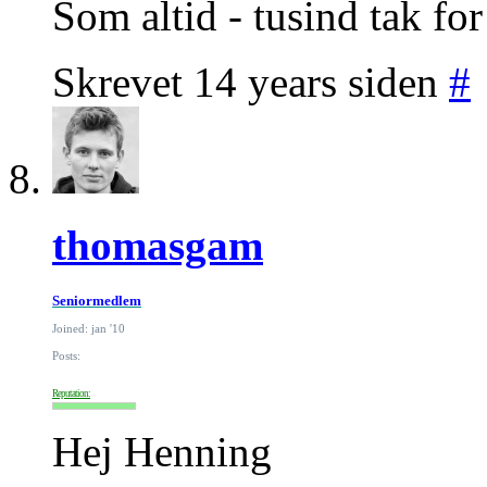
Som altid - tusind tak fo
Skrevet 14 years siden
#
thomasgam
Seniormedlem
Joined: jan '10
Posts:
Reputation:
Hej Henning