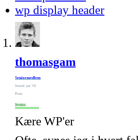
wp display header
thomasgam
Seniormedlem
Joined: jan '10
Posts:
Reputation:
Kære WP'er