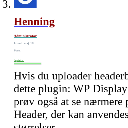
Henning
Administrator
Joined: maj '10
Posts:
Reputation:
Hvis du uploader headerbi
dette plugin: WP Display
prøv også at se nærmere 
Header, der kan anvendes t
størrelser