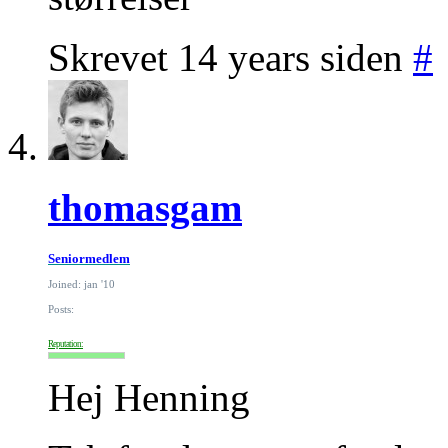
Skrevet 14 years siden
#
thomasgam
Seniormedlem
Joined: jan '10
Posts:
Reputation:
Hej Henning