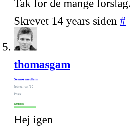
Tak for de mange forslag. 
Skrevet 14 years siden
#
thomasgam
Seniormedlem
Joined: jan '10
Posts:
Reputation:
Hej igen