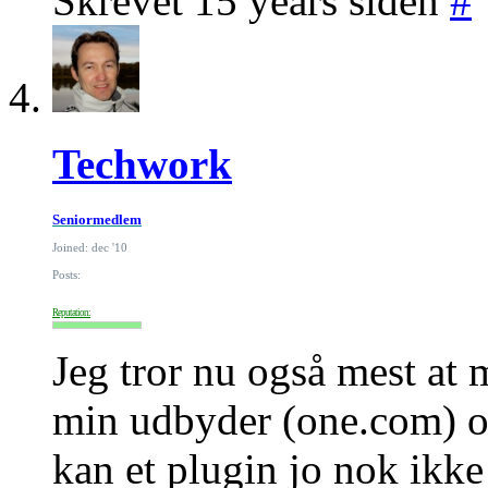
Skrevet 15 years siden
#
Techwork
Seniormedlem
Joined: dec '10
Posts:
Reputation:
Jeg tror nu også mest at
min udbyder (one.com) og
kan et plugin jo nok ikke