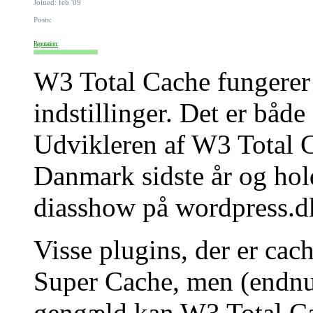
Joined: feb '09
Posts:
Reputation:
W3 Total Cache fungerer
indstillinger. Det er båd
Udvikleren af W3 Total
Danmark sidste år og hol
diasshow på wordpress.d
Visse plugins, der er cac
Super Cache, men (endnu
gengæld kan W3 Total Ca