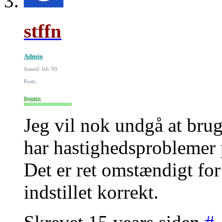
stffn
Admin
Joined: feb '09
Posts:
Reputation:
Jeg vil nok undgå at bru
har hastighedsproblemer p
Det er ret omstændigt for
indstillet korrekt.