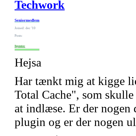
Techwork
Seniormedlem
Joined: dec '10
Posts:
Reputation:
Hejsa
Har tænkt mig at kigge l
Total Cache", som skulle 
at indlæse. Er der nogen 
plugin og er der nogen u