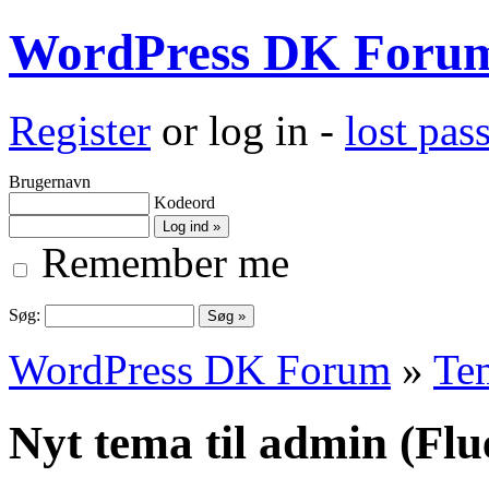
WordPress DK Foru
Register
or log in -
lost pa
Brugernavn
Kodeord
Remember me
Søg:
WordPress DK Forum
»
Te
Nyt tema til admin (Fl