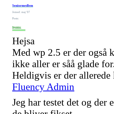
Seniormedlem
Joined: maj '07
Posts:
Reputation:
Hejsa
Med wp 2.5 er der også 
ikke aller er såå glade for
Heldigvis er der allerede
Fluency Admin
Jeg har testet det og der er
de bliver fikset.