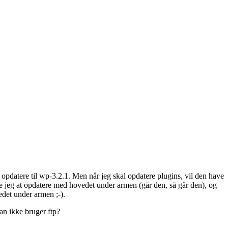
at opdatere til wp-3.2.1. Men når jeg skal opdatere plugins, vil den have
gte jeg at opdatere med hovedet under armen (går den, så går den), og
edet under armen ;-).
man ikke bruger ftp?