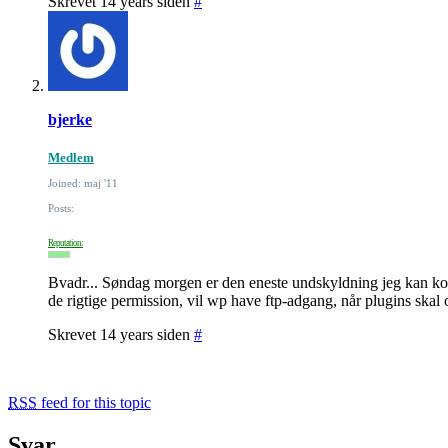
Skrevet 14 years siden
#
bjerke
Medlem
Joined: maj '11
Posts:
Reputation:
Bvadr... Søndag morgen er den eneste undskyldning jeg kan kom
de rigtige permission, vil wp have ftp-adgang, når plugins skal o
Skrevet 14 years siden
#
RSS
feed for this topic
Svar