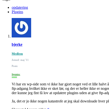
opdatering
Plugins
bjerke
Medlem
Joined: maj '11
Posts:
Reputation:
Vi har en wp-side som vi ikke har gjort noget ved et lille halvt å
ftp-adgang hvilket ikke er sket før, og der er heller ikke er no
der kunne jeg fint få lov at opdatere plugins uden at give ftp-a
Ja, det er jo ikke nogen katastrofe at jeg skal downloade hver p