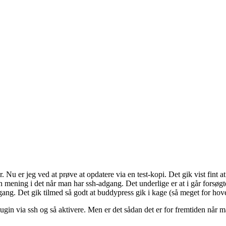
r. Nu er jeg ved at prøve at opdatere via en test-kopi. Det gik vist fint 
gen mening i det når man har ssh-adgang. Det underlige er at i går forsø
dgang. Det gik tilmed så godt at buddypress gik i kage (så meget for hov
lugin via ssh og så aktivere. Men er det sådan det er for fremtiden når 