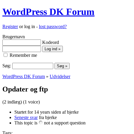
WordPress DK Forum
Register
or log in -
lost password?
Brugernavn
Kodeord
Remember me
Søg:
WordPress DK Forum
»
Udvidelser
Opdater og ftp
(2 indlæg)
(1 voice)
Startet for 14 years siden af bjerke
Seneste svar
fra bjerke
This topic is
not a support question
Tags: