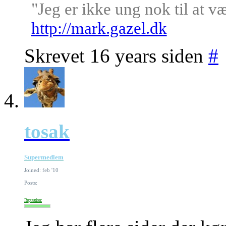
"Jeg er ikke ung nok til at v
http://mark.gazel.dk
Skrevet 16 years siden
#
tosak
Supermedlem
Joined: feb '10
Posts:
Reputation: