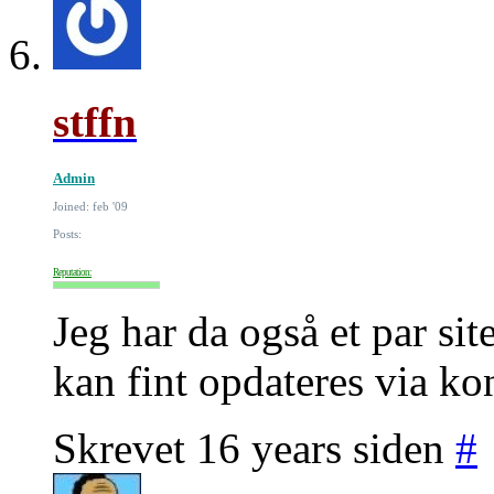
stffn
Admin
Joined: feb '09
Posts:
Reputation:
Jeg har da også et par si
kan fint opdateres via ko
Skrevet 16 years siden
#