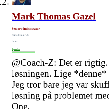
Mark Thomas Gazel
Senioradministrator
Joined: maj '06
Posts:
Reputation:
@Coach-Z: Det er rigtig. 
løsningen. Lige *denne* '
Jeg tror bare jeg var skuf
løsning på problemet me
One.