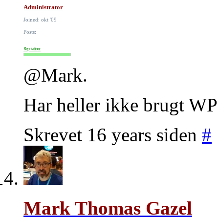
Administrator
Joined: okt '09
Posts:
Reputation:
@Mark.
Har heller ikke brugt WP 
Skrevet 16 years siden
#
Mark Thomas Gazel