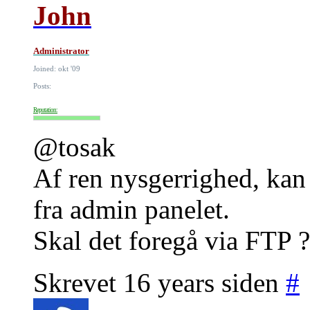
John
Administrator
Joined: okt '09
Posts:
Reputation:
@tosak
Af ren nysgerrighed, kan
fra admin panelet.
Skal det foregå via FTP ?
Skrevet 16 years siden
#