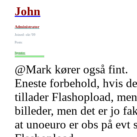
John
Administrator
Joined: okt '09
Posts:
Reputation:
@Mark kører også fint.
Eneste forbehold, hvis de
tillader Flashopload, me
billeder, men det er jo fa
at unoeuro er obs på evt 