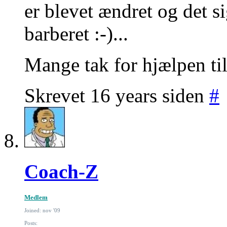
er blevet ændret og det si
barberet :-)...
Mange tak for hjælpen til 
Skrevet 16 years siden
#
Coach-Z
Medlem
Joined: nov '09
Posts: