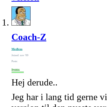
Coach-Z
Medlem
Joined: nov '09
Posts:
Reputation:
Hej derude..
Jeg har i lang tid gerne 