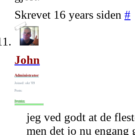
Skrevet 16 years siden
#
John
Administrator
Joined: okt '09
Posts:
Reputation:
jeg ved godt at de flest
men det jo nu engang g