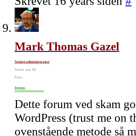
Skrevet 16 years siden
#
Mark Thomas Gazel
Senioradministrator
Joined: maj '06
Posts:
Reputation:
Dette forum ved skam go
WordPress (trust me on th
ovenstående metode så me