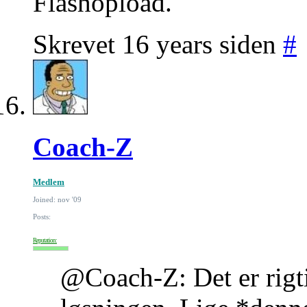
Flashopload.
Skrevet 16 years siden
#
Coach-Z
Medlem
Joined: nov '09
Posts:
Reputation:
@Coach-Z: Det er rigtig