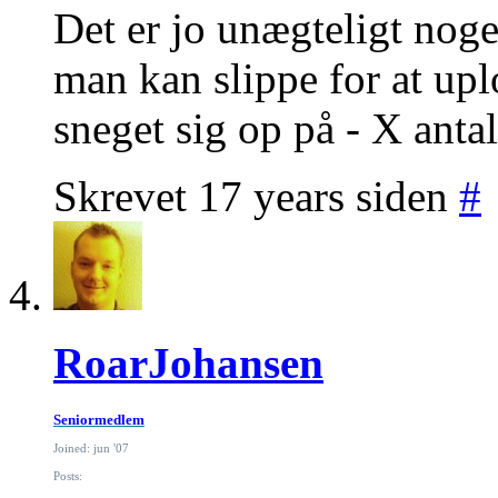
Det er jo unægteligt nog
man kan slippe for at u
sneget sig op på - X anta
Skrevet 17 years siden
#
RoarJohansen
Seniormedlem
Joined: jun '07
Posts: