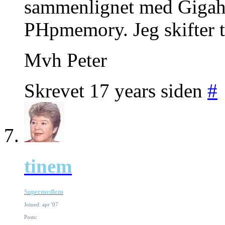
sammenlignet med Gigah
PHpmemory. Jeg skifter t
Mvh Peter
Skrevet 17 years siden
#
tinem
Supermedlem
Joined: apr '07
Posts: