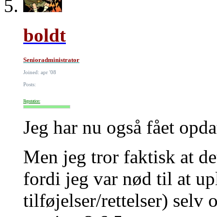
boldt
Senioradministrator
Joined: apr '08
Posts:
Reputation:
Jeg har nu også fået opd
Men jeg tror faktisk at d
fordi jeg var nød til at
tilføjelser/rettelser) selv