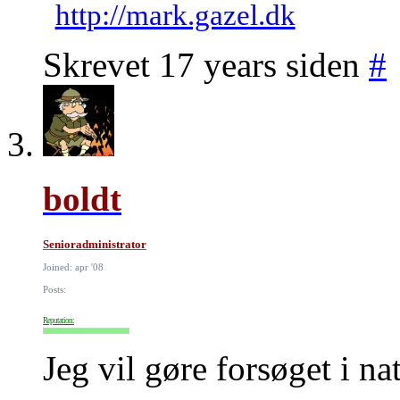
http://mark.gazel.dk
Skrevet 17 years siden
#
boldt
Senioradministrator
Joined: apr '08
Posts:
Reputation:
Jeg vil gøre forsøget i nat