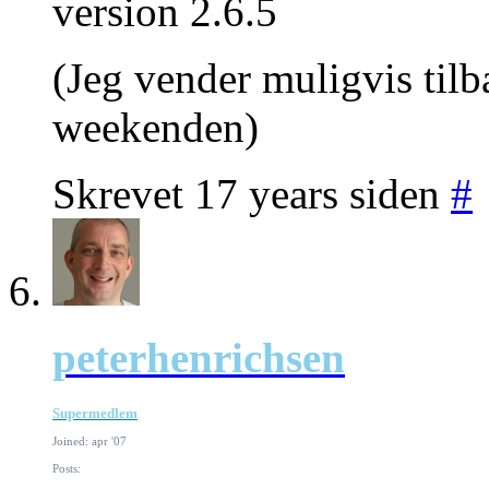
version 2.6.5
(Jeg vender muligvis til
weekenden)
Skrevet 17 years siden
#
peterhenrichsen
Supermedlem
Joined: apr '07
Posts: