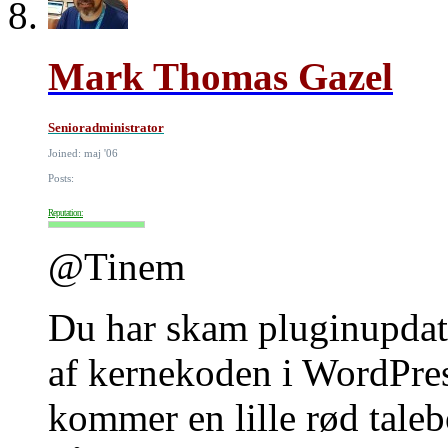
Mark Thomas Gazel
Senioradministrator
Joined: maj '06
Posts:
Reputation:
@Tinem
Du har skam pluginupdate
af kernekoden i WordPress
kommer en lille rød tale