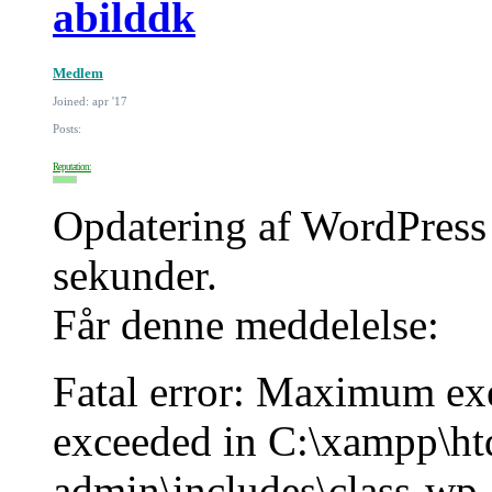
abilddk
Medlem
Joined: apr '17
Posts:
Reputation:
Opdatering af WordPress 
sekunder.
Får denne meddelelse:
Fatal error: Maximum ex
exceeded in C:\xampp\ht
admin\includes\class-wp-