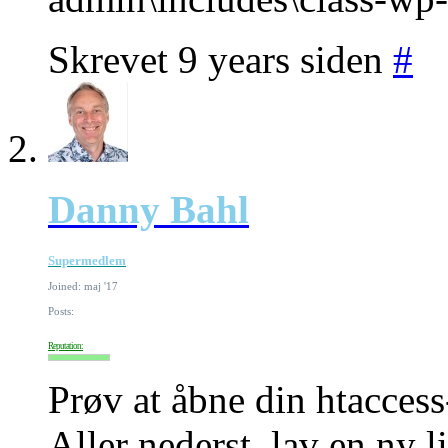
Skrevet 9 years siden
#
Danny Bahl
Supermedlem
Joined: maj '17
Posts:
Reputation:
Prøv at åbne din htaccess-
Aller nederst, lav en ny l