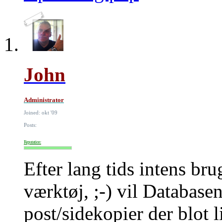
John
Administrator
Joined: okt '09
Posts:
Reputation:
Efter lang tids intens br
værktøj, ;-) vil Database
post/sidekopier der blot 