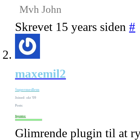
Mvh John
Skrevet 15 years siden
#
maxemil2
Supermedlem
Joined: okt '09
Posts:
Reputation:
Glimrende plugin til at r