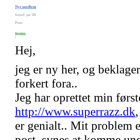
Nyt medlem
Joined: jan '08
Posts:
Reputation:
Hej,
jeg er ny her, og beklager
forkert fora..
Jeg har oprettet min førs
http://www.superrazz.dk
er genialt.. Mit problem e
post, synes at komme unde