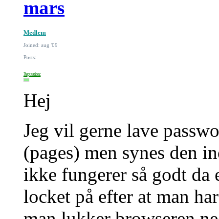
mars
Medlem
Joined: aug '09
Posts:
Reputation:
Hej
Jeg vil gerne lave passwo
(pages) men synes den i
ikke fungerer så godt da 
locket på efter at man har
man lukker browseren ned 