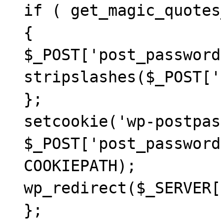
if ( get_magic_quotes
{
$_POST['post_password
stripslashes($_POST['
};
setcookie('wp-postpas
$_POST['post_password
COOKIEPATH);
wp_redirect($_SERVER[
};