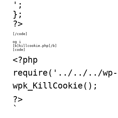
';
};
?>
[/code]

og i

[b]killcookie.php[/b]

[code]
<?php
require('../../../wp-
wpk_KillCookie();
?>
`