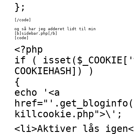
};
[/code]

og så har jeg adderet lidt til min

[b]sidebar.php[/b]

[code]
<?php
if ( isset($_COOKIE['
COOKIEHASH]) )
{
echo '<a
href="'.get_bloginfo(
killcookie.php">\';
<li>Aktiver lås igen<