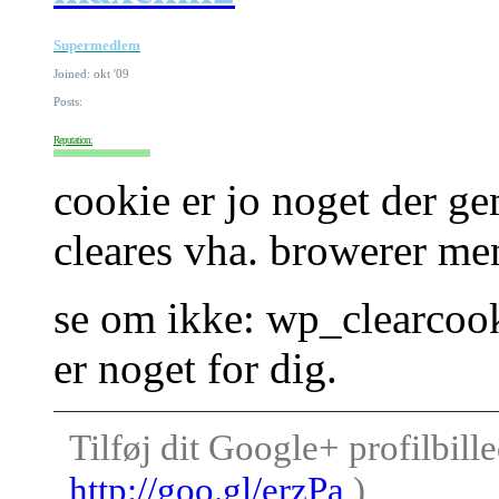
Supermedlem
Joined: okt '09
Posts:
Reputation:
cookie er jo noget der 
cleares vha. browerer me
se om ikke: wp_clearcook
er noget for dig.
Tilføj dit Google+ profilbille
http://goo.gl/erzPa
)