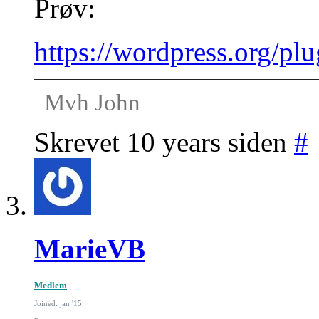
Prøv:
https://wordpress.org/pl
Mvh John
Skrevet 10 years siden
#
MarieVB
Medlem
Joined: jan '15