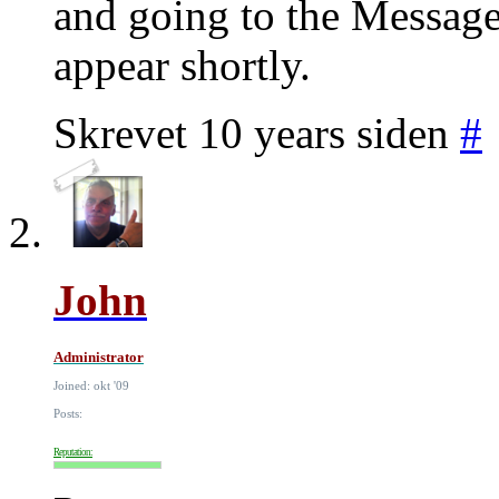
and going to the Message
appear shortly.
Skrevet 10 years siden
#
John
Administrator
Joined: okt '09
Posts:
Reputation: