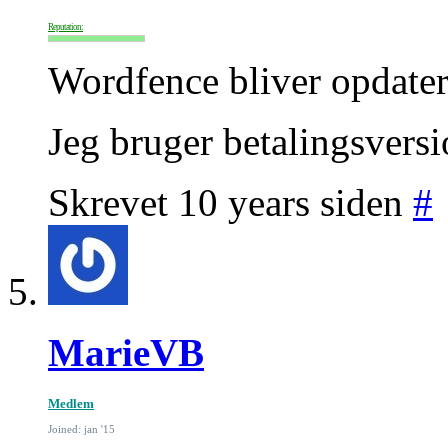
Reputation:
Wordfence bliver opdater
Jeg bruger betalingsvers
Skrevet 10 years siden
#
MarieVB
Medlem
Joined: jan '15