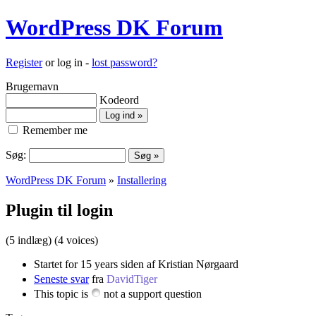
WordPress DK Forum
Register
or log in -
lost password?
Brugernavn
Kodeord
Remember me
Søg:
WordPress DK Forum
»
Installering
Plugin til login
(5 indlæg)
(4 voices)
Startet for 15 years siden af Kristian Nørgaard
Seneste svar
fra
DavidTiger
This topic is
not a support question