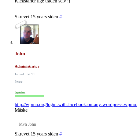
Kickstarter lige tråden selv :)
Skrevet 15 years siden
#
John
Administrator
Joined: okt '09
Posts:
Reputation:
http://wpmu.org/login-with-facebook-on-any-wordpress-wpmu-
Måske
Mvh John
Skrevet 15 years siden
#