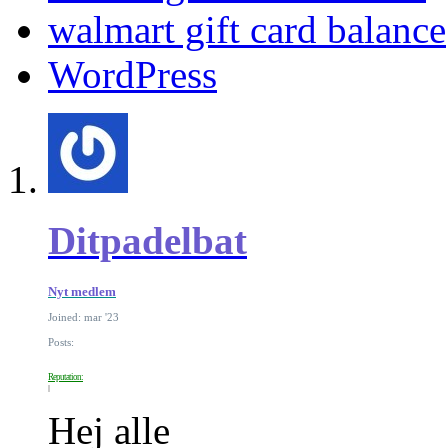
walmart gift card balance
WordPress
Ditpadelbat
Nyt medlem
Joined: mar '23
Posts:
Reputation:
Hej alle