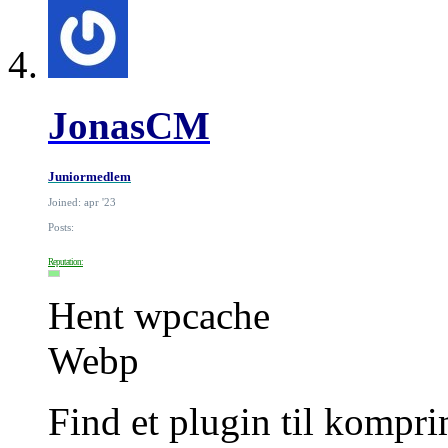
JonasCM
Juniormedlem
Joined: apr '23
Posts:
Reputation:
Hent wpcache
Webp
Find et plugin til kompri