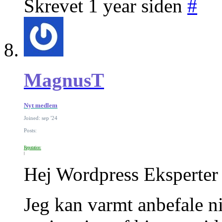
Skrevet 1 year siden
#
MagnusT
Nyt medlem
Joined: sep '24
Posts:
Reputation:
Hej Wordpress Eksperter
Jeg kan varmt anbefale n