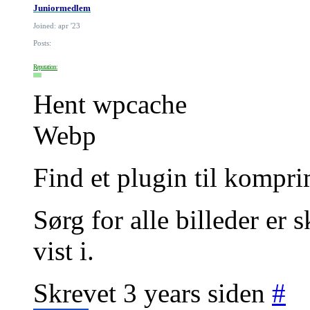
Juniormedlem
Joined: apr '23
Posts:
Reputation:
Hent wpcache
Webp
Find et plugin til kompri
Sørg for alle billeder er s
vist i.
Skrevet 3 years siden
#