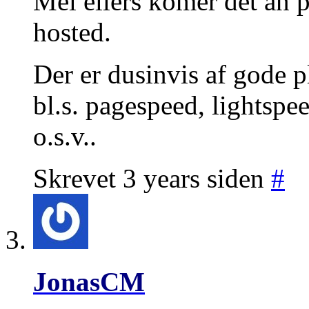
Mel ellers komer det an p
hosted.
Der er dusinvis af gode p
bl.s. pagespeed, lightsp
o.s.v..
Skrevet 3 years siden
#
JonasCM