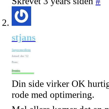
Skrevet 3 years siden
#
stjans
Supermedlem
Joined: dec '12
Posts:
Reputation:
Din side virker OK hurtig
rode med optimering.