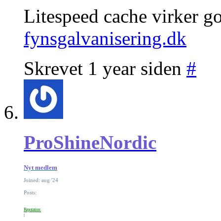
Litespeed cache virker go
fynsgalvanisering.dk
Skrevet 1 year siden
#
ProShineNordic
Nyt medlem
Joined: aug '24
Posts:
Reputation: