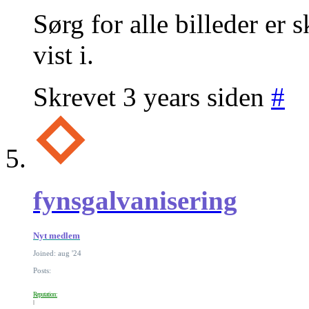
Sørg for alle billeder er s
vist i.
Skrevet 3 years siden
#
fynsgalvanisering
Nyt medlem
Joined: aug '24
Posts:
Reputation: