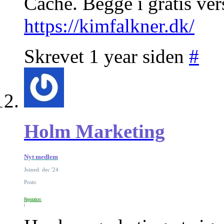
Cache. Begge i gratis vers
https://kimfalkner.dk/
Skrevet 1 year siden
#
Holm Marketing
Nyt medlem
Joined: dec '24
Posts:
Reputation: