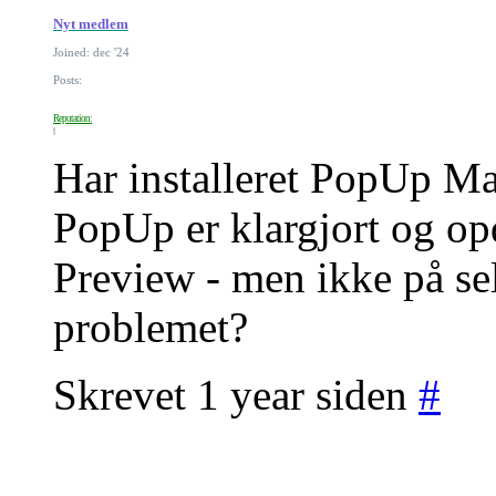
Nyt medlem
Joined: dec '24
Posts:
Reputation:
Har installeret PopUp M
PopUp er klargjort og opd
Preview - men ikke på s
problemet?
Skrevet 1 year siden
#