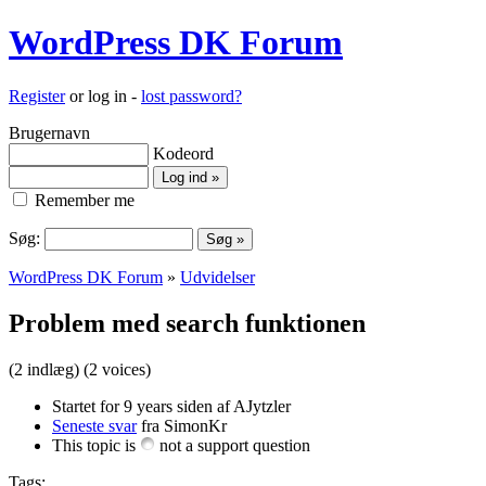
WordPress DK Forum
Register
or log in -
lost password?
Brugernavn
Kodeord
Remember me
Søg:
WordPress DK Forum
»
Udvidelser
Problem med search funktionen
(2 indlæg)
(2 voices)
Startet for 9 years siden af AJytzler
Seneste svar
fra SimonKr
This topic is
not a support question
Tags: