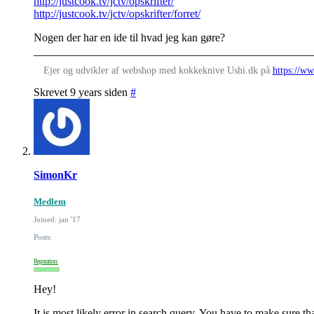
http://justcook.tv/jctv/opskrifter/
http://justcook.tv/jctv/opskrifter/forret/
Nogen der har en ide til hvad jeg kan gøre?
Ejer og udvikler af webshop med kokkeknive Ushi.dk på
https://ww
Skrevet 9 years siden
#
SimonKr
Medlem
Joined: jan '17
Posts:
Reputation:
Hey!
It is most likely error in search query. You have to make sure t