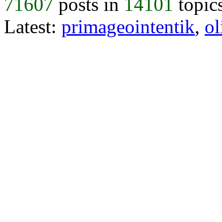
71607
posts in
14101
topic
Latest:
primageointentik
,
ol