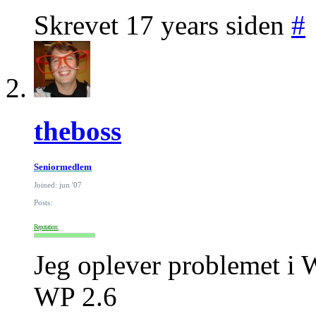
Skrevet 17 years siden
#
theboss
Seniormedlem
Joined: jun '07
Posts:
Reputation:
Jeg oplever problemet i 
WP 2.6