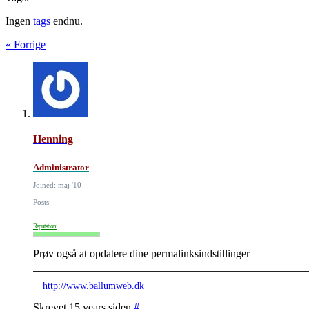
Ingen
tags
endnu.
« Forrige
Henning
Administrator
Joined: maj '10
Posts:
Reputation:
Prøv også at opdatere dine permalinksindstillinger
http://www.ballumweb.dk
Skrevet 15 years siden
#