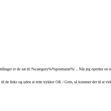
stillinger er de sat til /%category%/%postname%/ .. Når jeg opretter en n
e til de links og uden at rette trykker OK / Gem, så kommer det til at vir