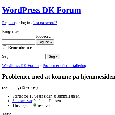
WordPress DK Forum
Register
or log in -
lost password?
Brugernavn
Kodeord
Remember me
Søg:
WordPress DK Forum
»
Problemer efter installering
Problemer med at komme på hjemmeside
(33 indlæg)
(5 voices)
Startet for 15 years siden af JimmiHansen
Seneste svar
fra JimmiHansen
This topic is
resolved
Tags: