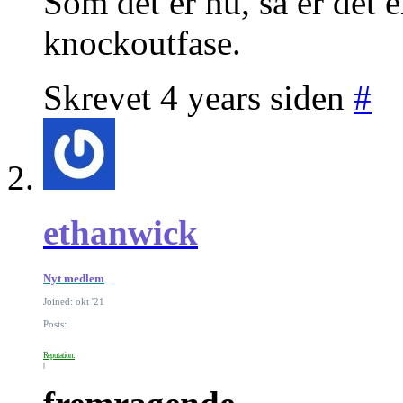
Som det er nu, så er det 
knockoutfase.
Skrevet 4 years siden
#
ethanwick
Nyt medlem
Joined: okt '21
Posts:
Reputation: