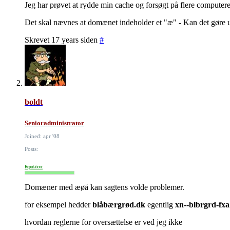
Jeg har prøvet at rydde min cache og forsøgt på flere compute
Det skal nævnes at domænet indeholder et "æ" - Kan det gøre 
Skrevet 17 years siden
#
boldt
Senioradministrator
Joined: apr '08
Posts:
Reputation:
Domæner med æøå kan sagtens volde problemer.
for eksempel hedder
blåbærgrød.dk
egentlig
xn--blbrgrd-fx
hvordan reglerne for oversættelse er ved jeg ikke