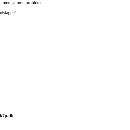
re, men samme problem.
udslaget?
ak7p.dk