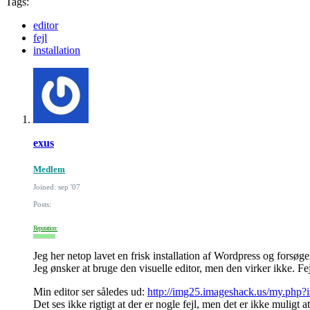
Tags:
editor
fejl
installation
exus
Medlem
Joined: sep '07
Posts:
Reputation:
Jeg her netop lavet en frisk installation af Wordpress og forsøger 
Jeg ønsker at bruge den visuelle editor, men den virker ikke. Fe
Min editor ser således ud:
http://img25.imageshack.us/my.php?i
Det ses ikke rigtigt at der er nogle fejl, men det er ikke muligt a