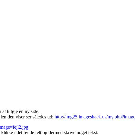
at tilføje en ny side.
jlen den viser ser således ud:
http://img25.imageshack.us/my.php?image
mage=fejl2.jpg
t klikke i det hvide felt og dermed skrive noget tekst.