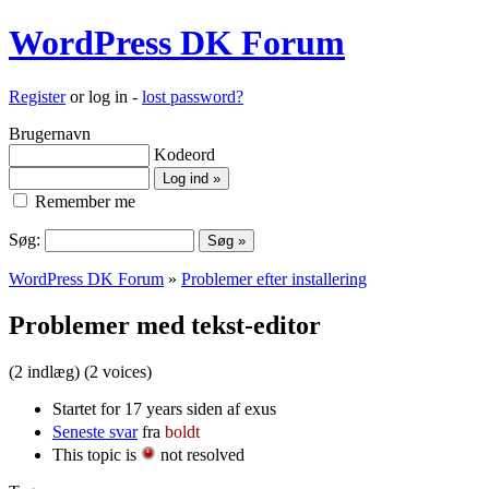
WordPress DK Forum
Register
or log in -
lost password?
Brugernavn
Kodeord
Remember me
Søg:
WordPress DK Forum
»
Problemer efter installering
Problemer med tekst-editor
(2 indlæg)
(2 voices)
Startet for 17 years siden af exus
Seneste svar
fra
boldt
This topic is
not resolved