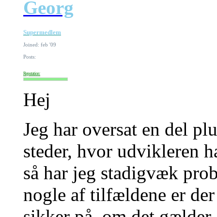
Georg
Supermedlem
Joined: feb '09
Posts:
Reputation:
Hej
Jeg har oversat en del pl
steder, hvor udvikleren h
så har jeg stadigvæk probl
nogle af tilfældene er der
sikker på, om det gælder