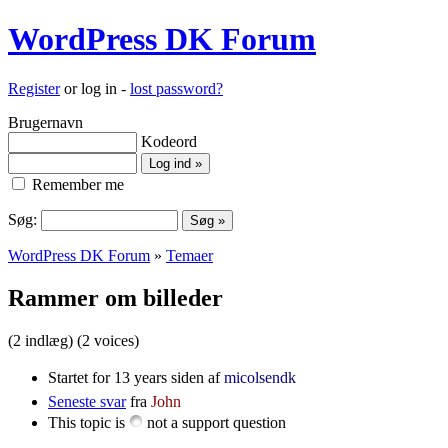
WordPress DK Forum
Register
or log in -
lost password?
Brugernavn
Kodeord
Remember me
Søg:
WordPress DK Forum
»
Temaer
Rammer om billeder
(2 indlæg)
(2 voices)
Startet for 13 years siden af
micolsendk
Seneste svar
fra
John
This topic is
not a support question