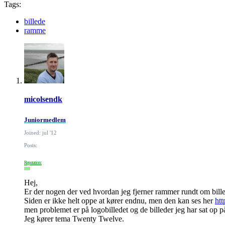
Tags:
billede
ramme
micolsendk
Juniormedlem
Joined: jul '12
Posts:
Reputation:
Hej,
Er der nogen der ved hvordan jeg fjerner rammer rundt om bill
Siden er ikke helt oppe at kører endnu, men den kan ses her
htt
men problemet er på logobilledet og de billeder jeg har sat op p
Jeg kører tema Twenty Twelve.