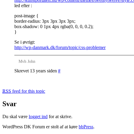
http://kunstportalen.nu/wp-content/themes/twentytwelve/style.c
led efter :
post-image {
border-radius: 3px 3px 3px 3px;
box-shadow: 0 1px 4px rgba(0, 0, 0, 0.2);
}
Se i øvrigt:
http://wp-danmark.dk/forum/topic/css-problemer
Mvh John
Skrevet 13 years siden
#
RSS
feed for this topic
Svar
Du skal være
logget ind
for at skrive.
WordPress DK Forum er stolt af at køre
bbPress
.