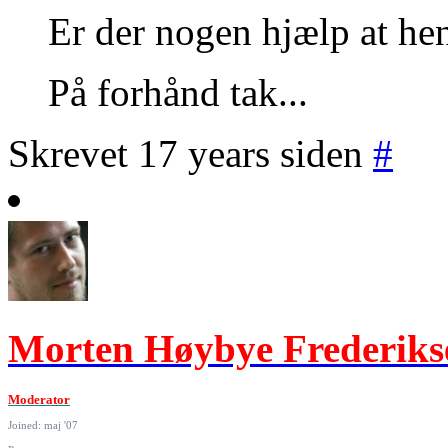
Er der nogen hjælp at he
På forhånd tak...
Skrevet 17 years siden
#
Morten Høybye Frederiks
Moderator
Joined: maj '07