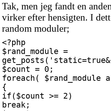
Tak, men jeg fandt en ande
virker efter hensigten. I dett
random moduler;
<?php
$rand_module =
get_posts('static=true&
$count = 0;
foreach( $rand_module a
{
if($count >= 2)
break;