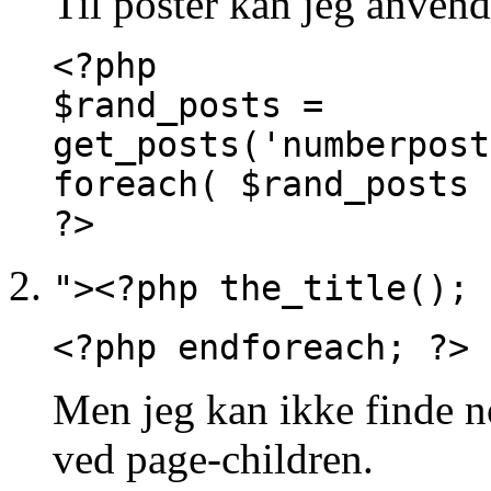
Til poster kan jeg anvend
<?php
$rand_posts =
get_posts('numberpost
foreach( $rand_posts 
?>
"><?php the_title(); 
<?php endforeach; ?>
Men jeg kan ikke finde n
ved page-children.