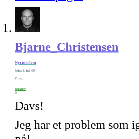
Bjarne_Christensen
Nyt medlem
Joined: jul '09
Posts:
Reputation:
Davs!
Jeg har et problem som i
på!