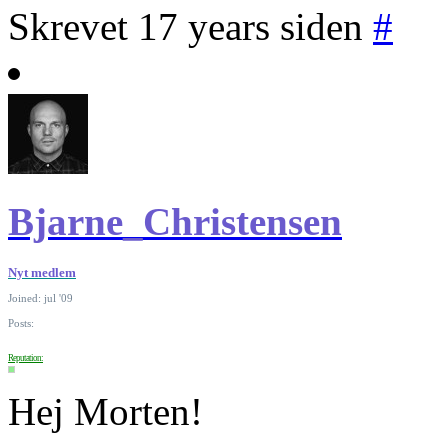
Skrevet 17 years siden
#
Bjarne_Christensen
Nyt medlem
Joined: jul '09
Posts:
Reputation:
Hej Morten!