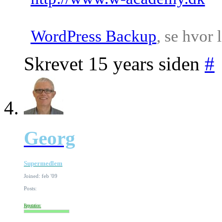
WordPress Backup
, se hvor 
Skrevet 15 years siden
#
Georg
Supermedlem
Joined: feb '09
Posts:
Reputation: