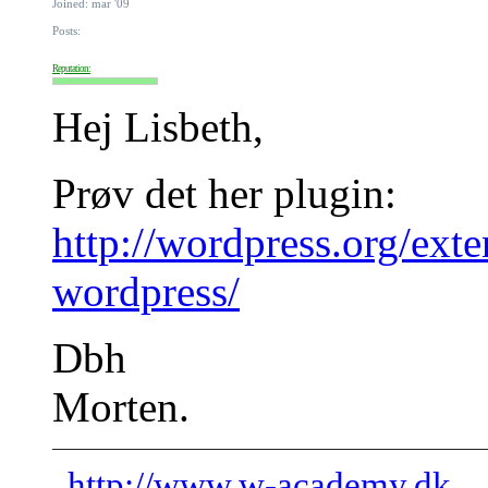
Joined: mar '09
Posts:
Reputation:
Hej Lisbeth,
Prøv det her plugin:
http://wordpress.org/exte
wordpress/
Dbh
Morten.
http://www.w-academy.dk