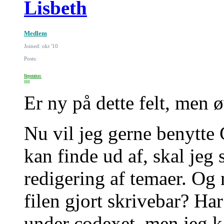
Lisbeth
Medlem
Joined: okt '10
Posts:
Reputation:
Er ny på dette felt, men 
Nu vil jeg gerne benytte 
kan finde ud af, skal jeg
redigering af temaer. Og 
filen gjort skrivebar? Ha
under codexet, men jeg k