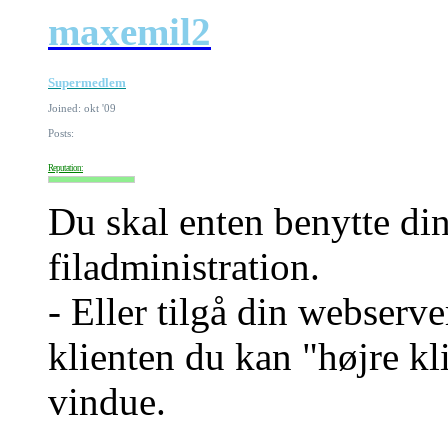
maxemil2
Supermedlem
Joined: okt '09
Posts:
Reputation:
Du skal enten benytte di
filadministration.
- Eller tilgå din webser
klienten du kan "højre kl
vindue.