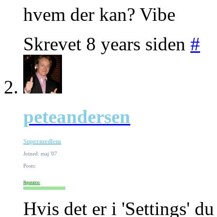
hvem der kan? Vibe
Skrevet 8 years siden
#
peteandersen
Supermedlem
Joined: maj '07
Posts:
Reputation:
Hvis det er i 'Settings' d