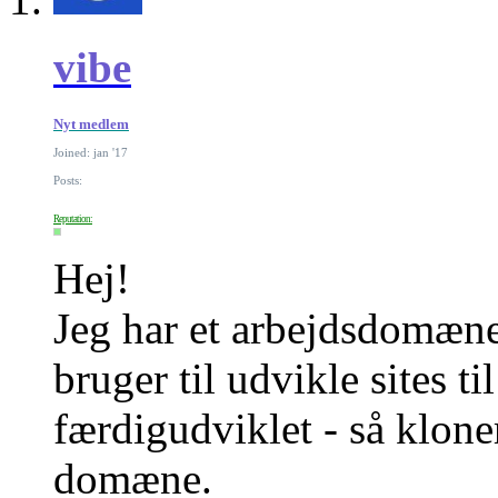
vibe
Nyt medlem
Joined: jan '17
Posts:
Reputation:
Hej!
Jeg har et arbejdsdomæn
bruger til udvikle sites ti
færdigudviklet - så klone
domæne.