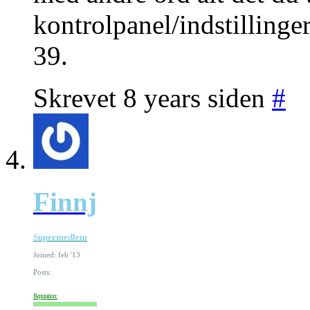
kontrolpanel/indstillinger
39.
Skrevet 8 years siden
#
Finnj
Supermedlem
Joined: feb '13
Posts:
Reputation: