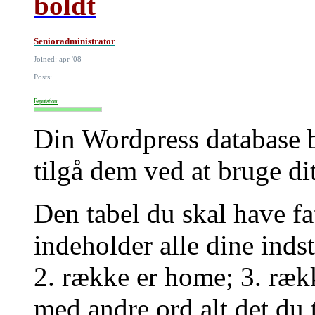
boldt
Senioradministrator
Joined: apr '08
Posts:
Reputation:
Din Wordpress database be
tilgå dem ved at bruge 
Den tabel du skal have fa
indeholder alle dine indsti
2. række er home; 3. ræk
med andre ord alt det du t