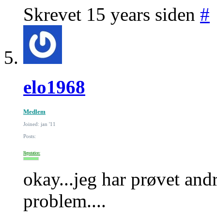
Skrevet 15 years siden
#
elo1968
Medlem
Joined: jan '11
Posts:
Reputation:
okay...jeg har prøvet an
problem....