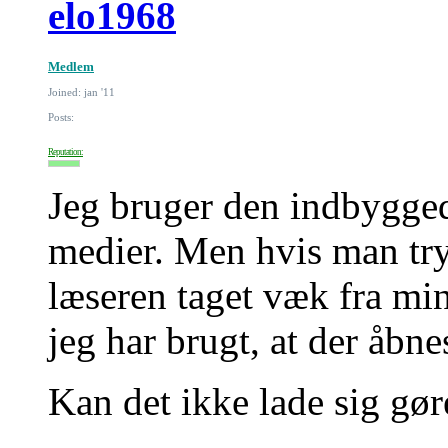
elo1968
Medlem
Joined: jan '11
Posts:
Reputation:
Jeg bruger den indbygged
medier. Men hvis man try
læseren taget væk fra min
jeg har brugt, at der åbne
Kan det ikke lade sig gø