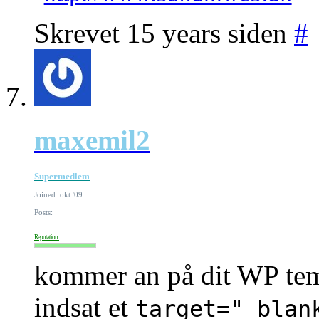
Skrevet 15 years siden
#
maxemil2
Supermedlem
Joined: okt '09
Posts:
Reputation:
kommer an på dit WP tem
indsat et
target="_blan