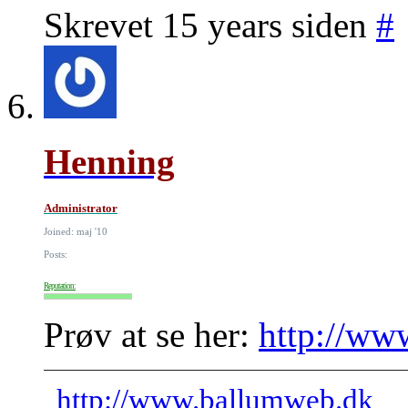
Skrevet 15 years siden
#
Henning
Administrator
Joined: maj '10
Posts:
Reputation:
Prøv at se her:
http://ww
http://www.ballumweb.dk