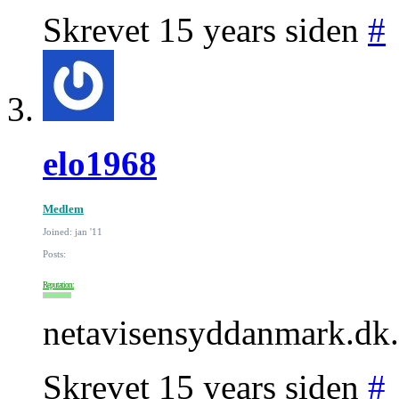
Skrevet 15 years siden
#
elo1968
Medlem
Joined: jan '11
Posts:
Reputation:
netavisensyddanmark.dk...
Skrevet 15 years siden
#