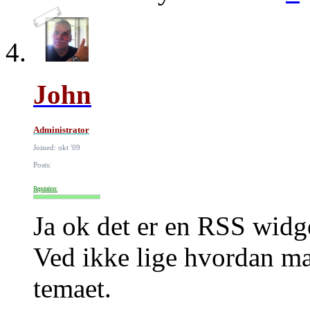
John
Administrator
Joined: okt '09
Posts:
Reputation:
Ja ok det er en RSS widg
Ved ikke lige hvordan man
temaet.