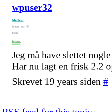
wpuser32
Medlem
Joined: maj '07
Posts:
Reputation:
Jeg må have slettet nogle 
Har nu lagt en frisk 2.2 
Skrevet 19 years siden
#
RSS
feed for this topic