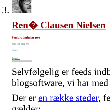
Ren� Clausen Nielsen
Senioradministrator
Joined: mar '06
Posts:
Reputation:
Selvfølgelig er feeds ind
blogsoftware, vi har med 
Der er
en række steder
, f
gælder: