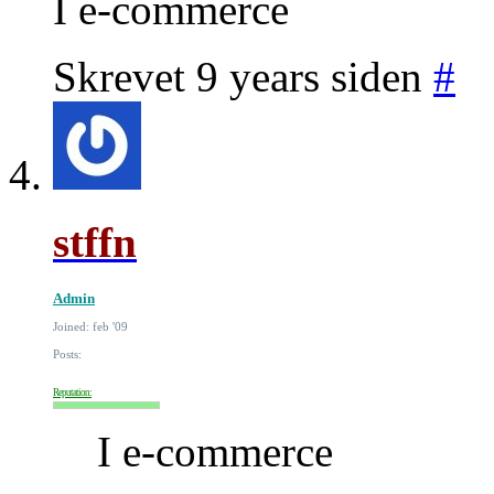
I e-commerce
Skrevet 9 years siden
#
stffn
Admin
Joined: feb '09
Posts:
Reputation:
I e-commerce