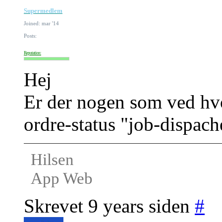
Supermedlem
Joined: mar '14
Posts:
Reputation:
Hej
Er der nogen som ved hv
ordre-status "job-dispach
Hilsen
App Web
Skrevet 9 years siden
#