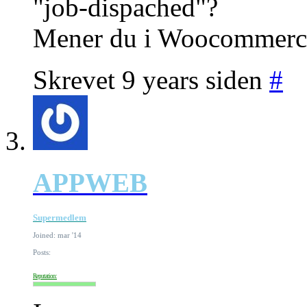
"job-dispached"?
Mener du i Woocommerc
Skrevet 9 years siden
#
APPWEB
Supermedlem
Joined: mar '14
Posts:
Reputation: