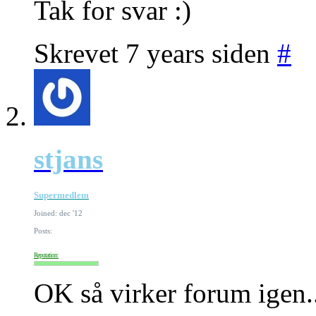
Tak for svar :)
Skrevet 7 years siden
#
stjans
Supermedlem
Joined: dec '12
Posts:
Reputation:
OK så virker forum igen.