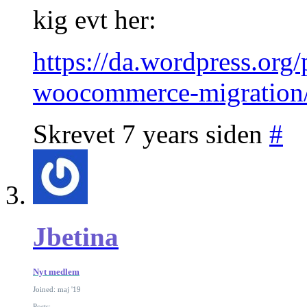
kig evt her:
https://da.wordpress.org/
woocommerce-migration
Skrevet 7 years siden
#
Jbetina
Nyt medlem
Joined: maj '19
Posts: