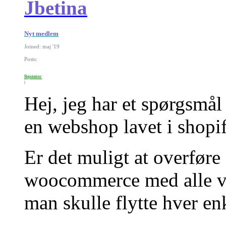
Jbetina
Nyt medlem
Joined: maj '19
Posts:
Reputation:
Hej, jeg har et spørgsmål
en webshop lavet i shopif
Er det muligt at overføre
woocommerce med alle va
man skulle flytte hver enk