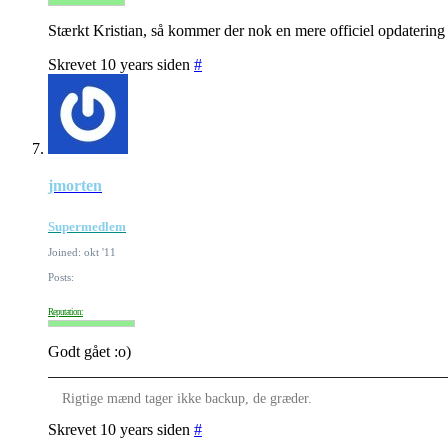
Stærkt Kristian, så kommer der nok en mere officiel opdatering m
Skrevet 10 years siden
#
jmorten
Supermedlem
Joined: okt '11
Posts:
Reputation:
Godt gået :o)
Rigtige mænd tager ikke backup, de græder.
Skrevet 10 years siden
#