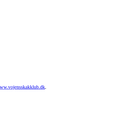
www.vojensskakklub.dk
.