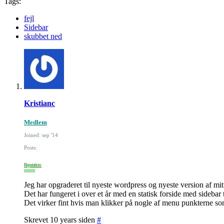
Tags:
fejl
Sidebar
skubbet ned
Kristianc
Medlem
Joined: sep '14
Posts:
Reputation:
Jeg har opgraderet til nyeste wordpress og nyeste version af m
Det har fungeret i over et år med en statisk forside med sidebar
Det virker fint hvis man klikker på nogle af menu punkterne som 
Skrevet 10 years siden
#