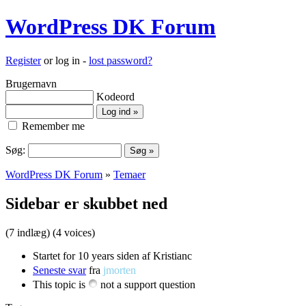
WordPress DK Forum
Register
or log in -
lost password?
Brugernavn
Kodeord
Remember me
Søg:
WordPress DK Forum
»
Temaer
Sidebar er skubbet ned
(7 indlæg)
(4 voices)
Startet for 10 years siden af Kristianc
Seneste svar
fra
jmorten
This topic is
not a support question