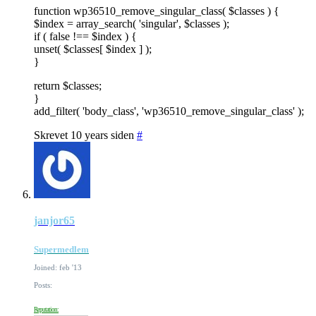
function wp36510_remove_singular_class( $classes ) {
$index = array_search( 'singular', $classes );
if ( false !== $index ) {
unset( $classes[ $index ] );
}
return $classes;
}
add_filter( 'body_class', 'wp36510_remove_singular_class' );
Skrevet 10 years siden
#
janjor65
Supermedlem
Joined: feb '13
Posts:
Reputation: