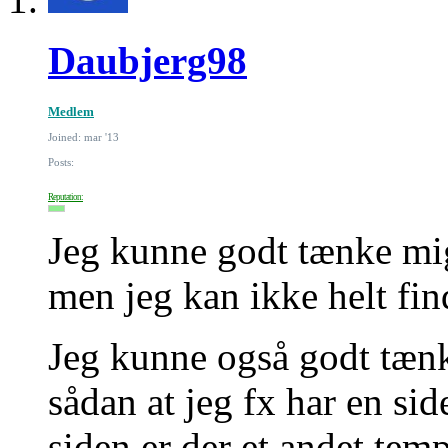
Daubjerg98
Medlem
Joined: mar '13
Posts:
Reputation:
Jeg kunne godt tænke mig 
men jeg kan ikke helt fin
Jeg kunne også godt tænk
sådan at jeg fx har en si
siden er der et andet temp