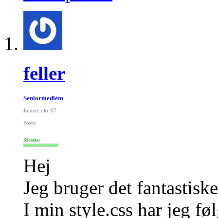
feller
Seniormedlem
Joined: okt '07
Posts:
Reputation:
Hej
Jeg bruger det fantastisk
I min style.css har jeg fø