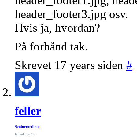
header_footer1.jpg, head
header_footer3.jpg osv.
Hvis ja, hvordan?
På forhånd tak.
Skrevet 17 years siden
#
feller
Seniormedlem
Joined: okt '07