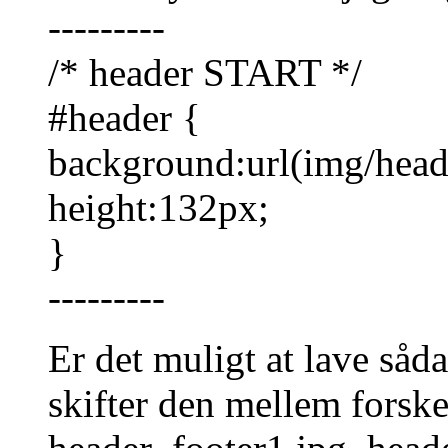
---------
/* header START */
#header {
background:url(img/heade
height:132px;
}
---------
Er det muligt at lave såd
skifter den mellem forskel