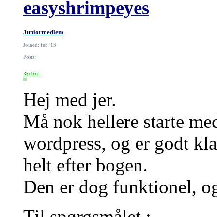
easyshrimpeyes
Juniormedlem
Joined: feb '13
Posts:
Reputation:
Hej med jer.
Må nok hellere starte med
wordpress, og er godt kla
helt efter bogen.
Den er dog funktionel, og 
Til spørgsmålet :