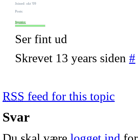
Joined: okt '09
Posts:
Reputation:
Ser fint ud
Skrevet 13 years siden
#
RSS
feed for this topic
Svar
Du skal være
logget ind
for 