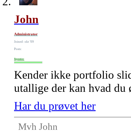
John
Administrator
Joined: okt '09
Posts:
Reputation:
Kender ikke portfolio sl
utallige der kan hvad du 
Har du prøvet her
Mvh John