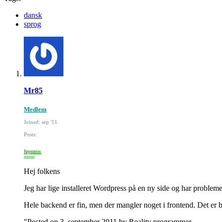
dansk
sprog
Mr85
Medlem
Joined: sep '11
Posts:
Reputation:
Hej folkens
Jeg har lige installeret Wordpress på en ny side og har problemer
Hele backend er fin, men der mangler noget i frontend. Det er b
"Posted on 3. september 2011 by Reality programmer