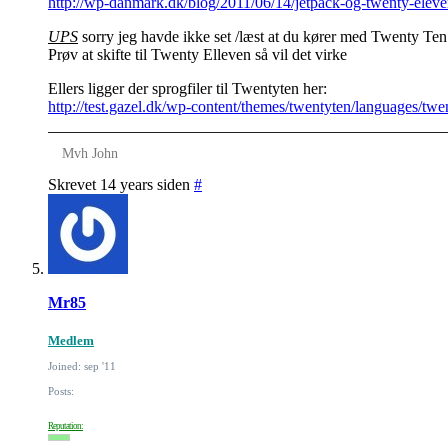
http://wp-danmark.dk/blog/2011/06/14/jetpack-og-twenty-elev
UPS
sorry jeg havde ikke set /læst at du kører med Twenty Ten
Prøv at skifte til Twenty Elleven så vil det virke
Ellers ligger der sprogfiler til Twentyten her:
http://test.gazel.dk/wp-content/themes/twentyten/languages/tw
Mvh John
Skrevet 14 years siden
#
Mr85
Medlem
Joined: sep '11
Posts:
Reputation: