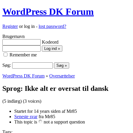
WordPress DK Forum
Register
or log in -
lost password?
Brugernavn
Kodeord
Remember me
Søg:
WordPress DK Forum
»
Oversættelser
Sprog: Ikke alt er oversat til dansk
(5 indlæg)
(3 voices)
Startet for 14 years siden af Mr85
Seneste svar
fra Mr85
This topic is
not a support question
Tags: