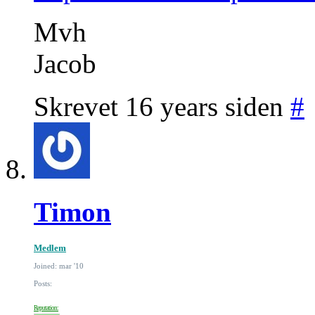
Mvh
Jacob
Skrevet 16 years siden
#
Timon
Medlem
Joined: mar '10
Posts:
Reputation: