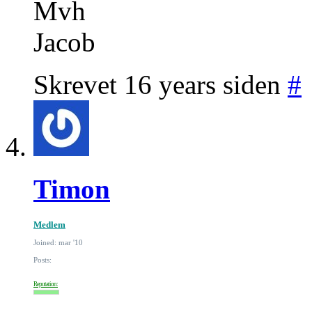
Mvh
Jacob
Skrevet 16 years siden
#
Timon
Medlem
Joined: mar '10
Posts:
Reputation: