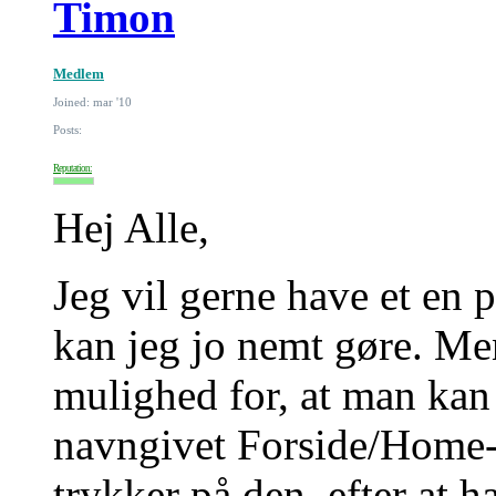
Timon
Medlem
Joined: mar '10
Posts:
Reputation:
Hej Alle,
Jeg vil gerne have et en p
kan jeg jo nemt gøre. Me
mulighed for, at man kan
navngivet Forside/Home-
trykker på den, efter at h