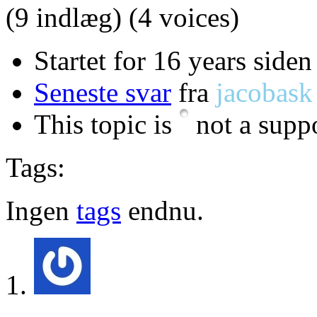
(9 indlæg)
(4 voices)
Startet for 16 years side
Seneste svar
fra
jacobask
This topic is
not a suppo
Tags:
Ingen
tags
endnu.