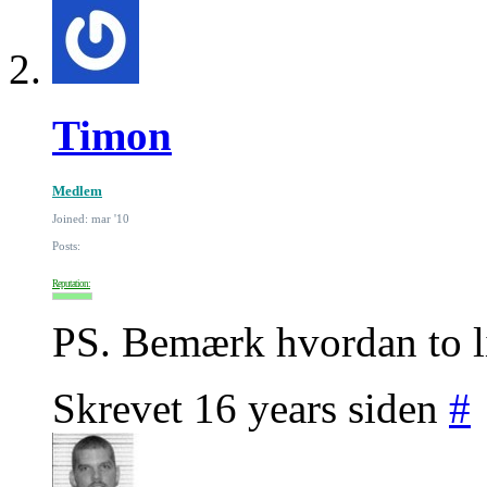
Timon
Medlem
Joined: mar '10
Posts:
Reputation:
PS. Bemærk hvordan to li
Skrevet 16 years siden
#