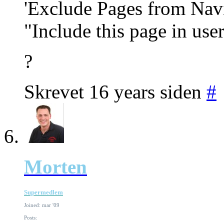
'Exclude Pages from Navi
"Include this page in use
?
Skrevet 16 years siden
#
Morten
Supermedlem
Joined: mar '09
Posts: