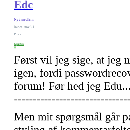
Edc
Nyt medlem
Joined: nov '11
Posts:
Reputation:
Først vil jeg sige, at je
igen, fordi passwordrecov
forum! Før hed jeg Edu..
------------------------------
Men mit spørgsmål går på
styling af kommentarfelt