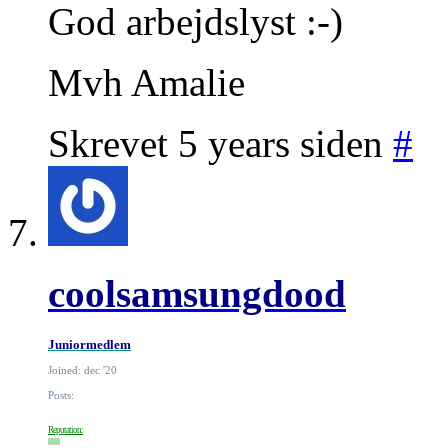
God arbejdslyst :-)
Mvh Amalie
Skrevet 5 years siden
#
coolsamsungdood
Juniormedlem
Joined: dec '20
Posts:
Reputation: