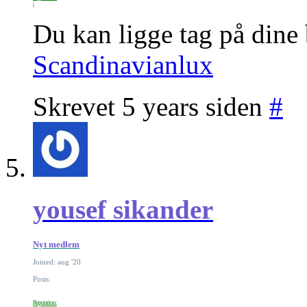
Du kan ligge tag på dine b
Scandinavianlux
Skrevet 5 years siden
#
yousef sikander
Nyt medlem
Joined: aug '20
Posts:
Reputation: