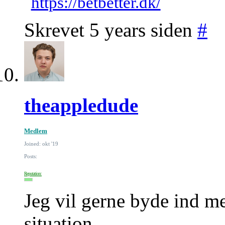
https://betbetter.dk/
Skrevet 5 years siden
#
theappledude
Medlem
Joined: okt '19
Posts:
Reputation:
Jeg vil gerne byde ind me
situation.