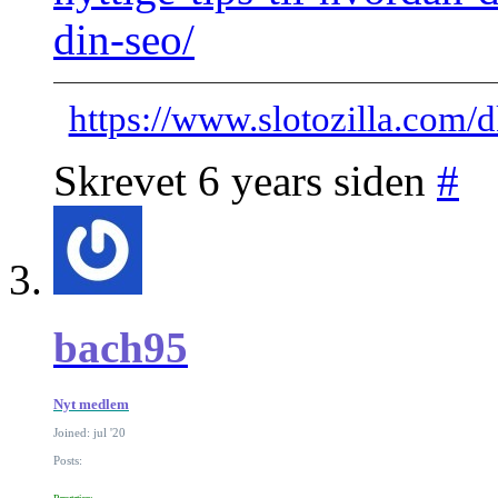
din-seo/
https://www.slotozilla.com/
Skrevet 6 years siden
#
bach95
Nyt medlem
Joined: jul '20
Posts: