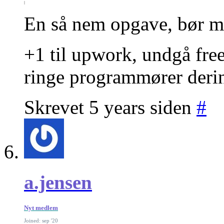
En så nem opgave, bør man
+1 til upwork, undgå fre
ringe programmører deri
Skrevet 5 years siden
#
a.jensen
Nyt medlem
Joined: sep '20