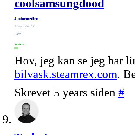
coolsamsungdood
Juniormedlem
Joined: dec '20
Posts:
Reputation:
Hov, jeg kan se jeg har li
bilvask.steamrex.com
. B
Skrevet 5 years siden
#