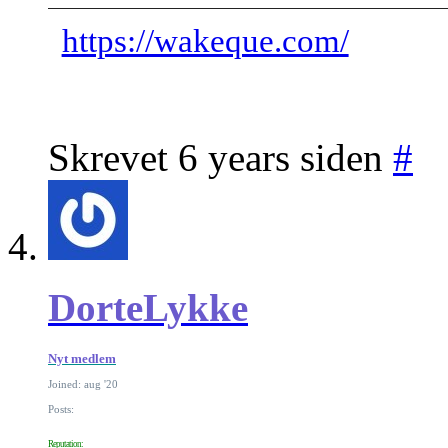
https://wakeque.com/
Skrevet 6 years siden
#
DorteLykke
Nyt medlem
Joined: aug '20
Posts:
Reputation: