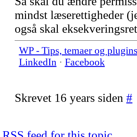
Så skal du ændre permiss
mindst læserettigheder (
også skal eksekveringsret
WP - Tips, temaer og plugin
LinkedIn
·
Facebook
Skrevet 16 years siden
#
RSS
feed for this topic