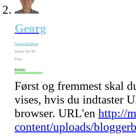
Georg
Supermedlem
Joined: feb '09
Posts:
Reputation:
Først og fremmest skal du
vises, hvis du indtaster U
browser. URL'en
http:/
content/uploads/blogge