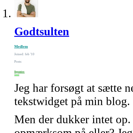
Godtsulten
Medlem
Joined: feb '10
Posts:
Reputation:
Jeg har forsøgt at sætte 
tekstwidget på min blog.
Men der dukker intet op. 
opmærksom på eller? Jeg 