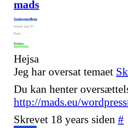
mads
Seniormedlem
Joined: maj '07
Posts:
Reputation:
Hejsa
Jeg har oversat temaet
Sk
Du kan henter oversættel
http://mads.eu/wordpres
Skrevet 18 years siden
#