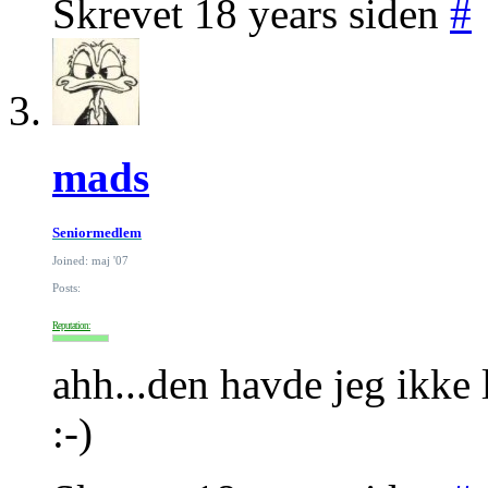
Skrevet 18 years siden
#
mads
Seniormedlem
Joined: maj '07
Posts:
Reputation:
ahh...den havde jeg ikke l
:-)