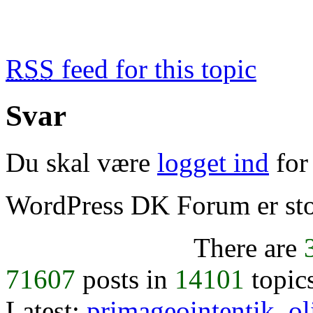
RSS
feed for this topic
Svar
Du skal være
logget ind
for 
WordPress DK Forum er stol
There are
71607
posts in
14101
topic
Latest:
primageointentik
,
ol