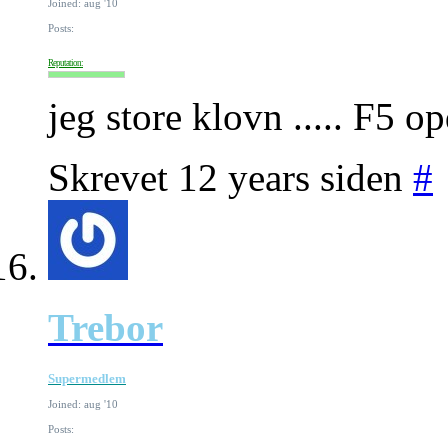
Joined: aug '10
Posts:
Reputation:
jeg store klovn ..... F5 o
Skrevet 12 years siden
#
Trebor
Supermedlem
Joined: aug '10
Posts: