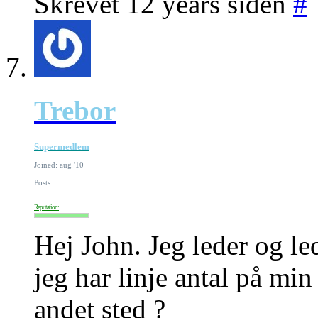
Skrevet 12 years siden
#
Trebor
Supermedlem
Joined: aug '10
Posts:
Reputation:
Hej John. Jeg leder og le
jeg har linje antal på min 
andet sted ?