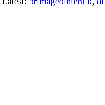
Latest:
primageointentik
,
ol