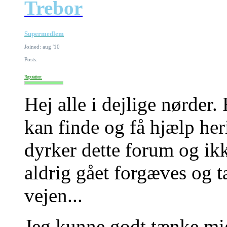
Trebor
Supermedlem
Joined: aug '10
Posts:
Reputation:
Hej alle i dejlige nørder.
kan finde og få hjælp her
dyrker dette forum og ik
aldrig gået forgæves og t
vejen...
Jeg kunne godt tænke mi