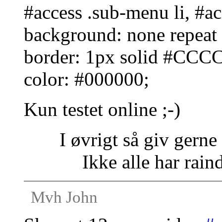
#access .sub-menu li, #acc
background: none repeat
border: 1px solid #CCC
color: #000000;
Kun testet online ;-)
I øvrigt så giv gerne 
Ikke alle har raind
Mvh John