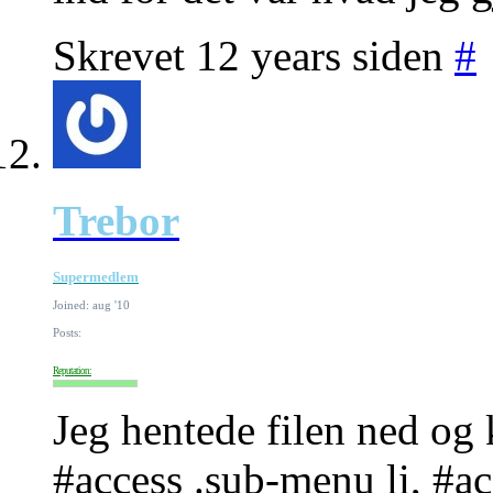
Skrevet 12 years siden
#
Trebor
Supermedlem
Joined: aug '10
Posts:
Reputation:
Jeg hentede filen ned og
#access .sub-menu li, #acc