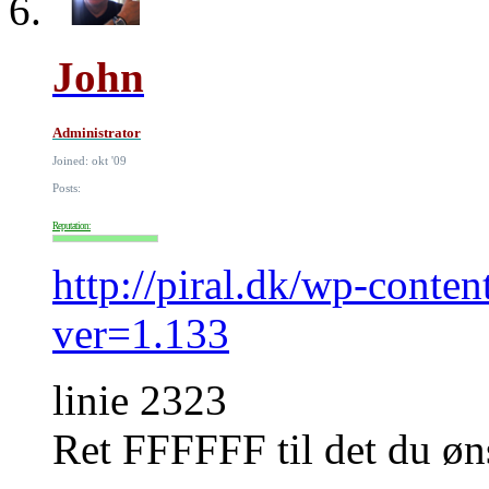
John
Administrator
Joined: okt '09
Posts:
Reputation:
http://piral.dk/wp-conten
ver=1.133
linie 2323
Ret FFFFFF til det du øn