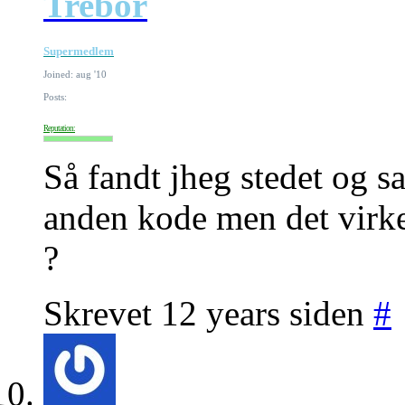
Trebor
Supermedlem
Joined: aug '10
Posts:
Reputation:
Så fandt jheg stedet og sat
anden kode men det virke
?
Skrevet 12 years siden
#