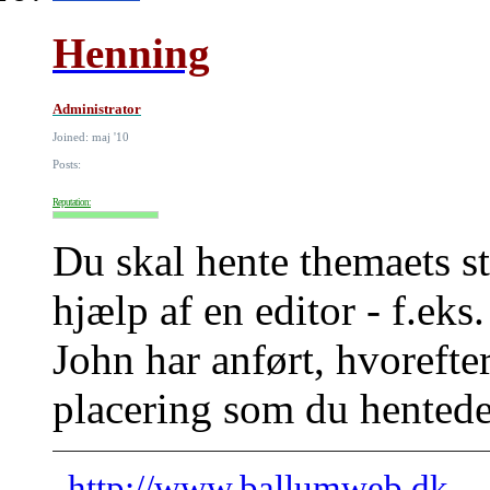
Henning
Administrator
Joined: maj '10
Posts:
Reputation:
Du skal hente themaets s
hjælp af en editor - f.eks
John har anført, hvorefte
placering som du hentede
http://www.ballumweb.dk