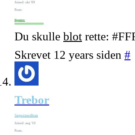
Joined: okt '09
Posts:
Reputation:
Du skulle
blot
rette: #FF
Skrevet 12 years siden
#
Trebor
Supermedlem
Joined: aug '10
Posts: